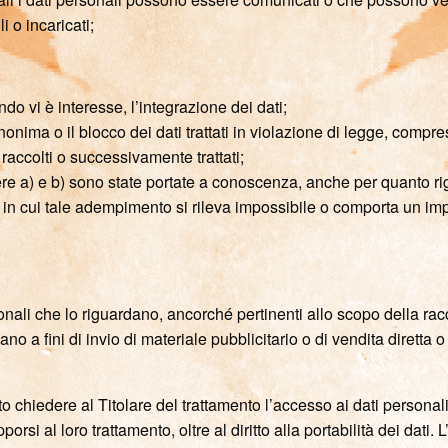
i o incaricati;
do vi è interesse, l’integrazione dei dati;
nonima o il blocco dei dati trattati in violazione di legge, compr
i raccolti o successivamente trattati;
tere a) e b) sono state portate a conoscenza, anche per quanto rigu
aso in cui tale adempimento si rileva impossibile o comporta un 
rsonali che lo riguardano, ancorché pertinenti allo scopo della rac
ano a fini di invio di materiale pubblicitario o di vendita diretta
 chiedere al Titolare del trattamento l’accesso ai dati personali e
rsi al loro trattamento, oltre al diritto alla portabilità dei dati. L