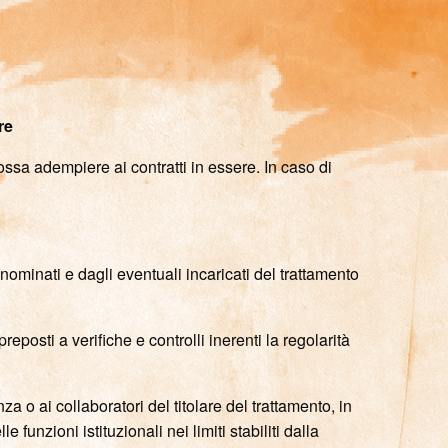
re
possa adempiere ai contratti in essere. In caso di
 nominati e dagli eventuali incaricati del trattamento
preposti a verifiche e controlli inerenti la regolarità
za o ai collaboratori del titolare del trattamento, in
funzioni istituzionali nei limiti stabiliti dalla