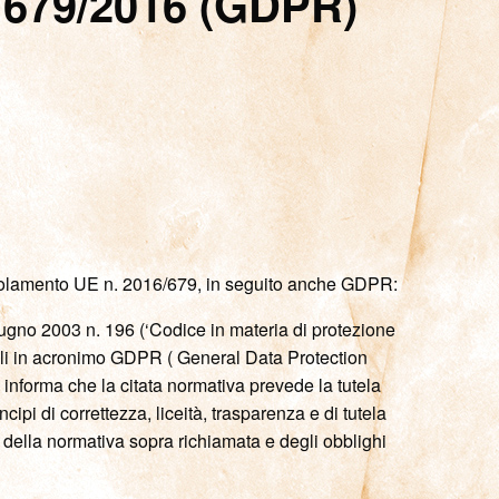
. 679/2016 (GDPR)
el Regolamento UE n. 2016/679, in seguito anche GDPR:
 Giugno 2003 n. 196 (‘Codice in materia di protezione
nali in acronimo GDPR ( General Data Protection
informa che la citata normativa prevede la tutela
cipi di correttezza, liceità, trasparenza e di tutela
ve della normativa sopra richiamata e degli obblighi