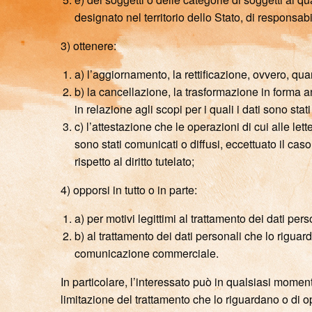
designato nel territorio dello Stato, di responsabil
3) ottenere:
a) l’aggiornamento, la rettificazione, ovvero, quan
b) la cancellazione, la trasformazione in forma a
in relazione agli scopi per i quali i dati sono stat
c) l’attestazione che le operazioni di cui alle let
sono stati comunicati o diffusi, eccettuato il c
rispetto al diritto tutelato;
4) opporsi in tutto o in parte:
a) per motivi legittimi al trattamento dei dati pe
b) al trattamento dei dati personali che lo riguard
comunicazione commerciale.
In particolare, l’interessato può in qualsiasi momento
limitazione del trattamento che lo riguardano o di oppo