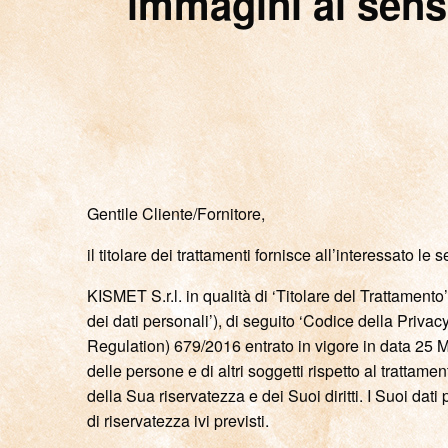
immagini ai sens
Gentile Cliente/Fornitore,
il titolare dei trattamenti fornisce all’interessato 
KISMET S.r.l. in qualità di ‘Titolare del Trattamento
dei dati personali’), di seguito ‘Codice della Priv
Regulation) 679/2016 entrato in vigore in data 25 
delle persone e di altri soggetti rispetto al trattame
della Sua riservatezza e dei Suoi diritti. I Suoi dati
di riservatezza ivi previsti.