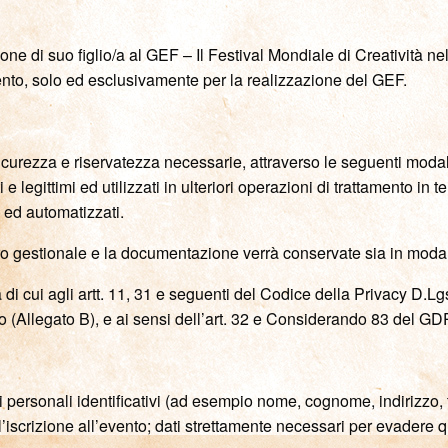
pazione di suo figlio/a al GEF – Il Festival Mondiale di Creatività 
nto, solo ed esclusivamente per la realizzazione del GEF.
sicurezza e riservatezza necessarie, attraverso le seguenti modalit
i e legittimi ed utilizzati in ulteriori operazioni di trattamento in 
i ed automatizzati.
stro gestionale e la documentazione verrà conservate sia in modal
à di cui agli artt. 11, 31 e seguenti del Codice della Privacy D
co (Allegato B), e ai sensi dell’art. 32 e Considerando 83 del 
i personali identificativi (ad esempio nome, cognome, indirizzo, t
iscrizione all’evento; dati strettamente necessari per evadere q