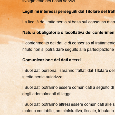
svolgimento dei nostri servizi.
Legittimi interessi perseguiti dal Titolare del tr
La liceità del trattamento si basa sul consenso man
Natura obbligatoria o facoltativa del conferimen
Il conferimento dei dati e di consenso al trattamento
rifiuto non si potrà dare seguito alla partecipazione 
Comunicazione dei dati a terzi
I Suoi dati personali saranno trattati dal Titolare d
strettamente autorizzati.
I Suoi dati potranno essere comunicati a seguito di isp
degli adempimenti di legge.
I Suoi dati potranno altresì essere comunicati alle so
materia contabile, amministrativa, fiscale, tributaria 