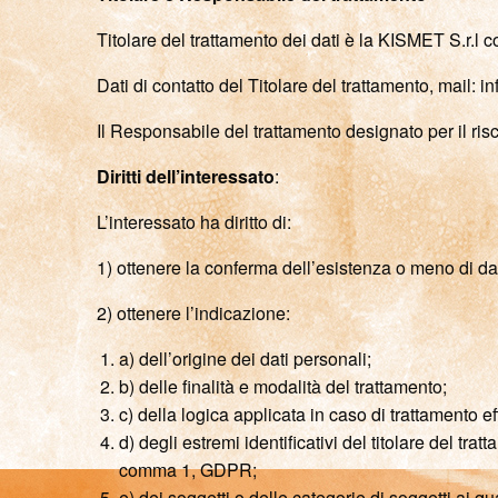
Titolare del trattamento dei dati è la KISMET S.r.l
Dati di contatto del Titolare del trattamento, mail
Il Responsabile del trattamento designato per il risco
Diritti dell’interessato
:
L’interessato ha diritto di:
1) ottenere la conferma dell’esistenza o meno di dat
2) ottenere l’indicazione:
a) dell’origine dei dati personali;
b) delle finalità e modalità del trattamento;
c) della logica applicata in caso di trattamento eff
d) degli estremi identificativi del titolare del t
comma 1, GDPR;
e) dei soggetti o delle categorie di soggetti ai