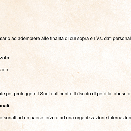
.
essario ad adempiere alle finalità di cui sopra e i Vs. dati persona
zzato
zato.
te per proteggere i Suoi dati contro il rischio di perdita, abuso o
onali
ti personali ad un paese terzo o ad una organizzazione internazion