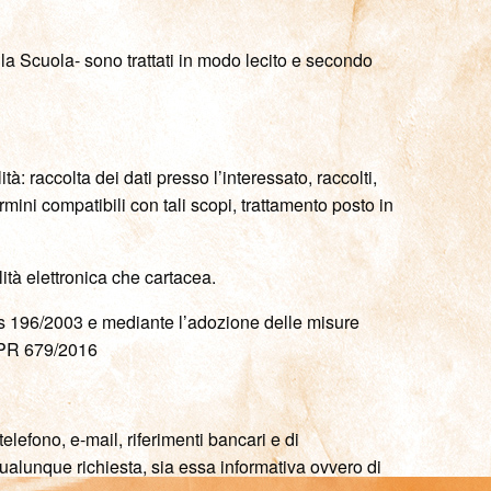
nella Scuola- sono trattati in modo lecito e secondo
à: raccolta dei dati presso l’interessato, raccolti,
termini compatibili con tali scopi, trattamento posto in
ità elettronica che cartacea.
.Lgs 196/2003 e mediante l’adozione delle misure
GDPR 679/2016
elefono, e-mail, riferimenti bancari e di
ualunque richiesta, sia essa informativa ovvero di