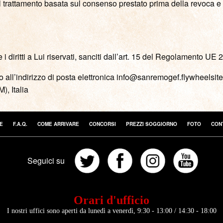
trattamento basata sul consenso prestato prima della revoca e ha 
i diritti a Lui riservati, sanciti dall’art. 15 del Regolamento UE 
endo all’indirizzo di posta elettronica info@sanremogef.flywheel
), Italia
E
F.A.Q.
COME ARRIVARE
CONCORSI
PREZZI SOGGIORNO
FOTO
CONT
Seguici su
Orari d'ufficio
I nostri uffici sono aperti da lunedì a venerdì, 9:30 - 13:00 / 14:30 - 18:00