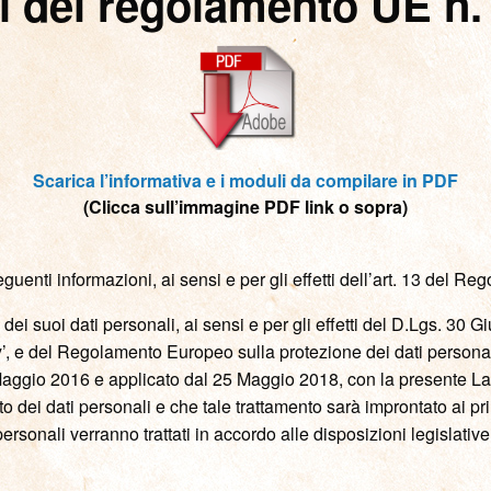
i del regolamento UE n
Scarica l’informativa e i moduli da compilare in PDF
(Clicca sull’immagine PDF link o sopra)
le seguenti informazioni, ai sensi e per gli effetti dell’art. 13 d
’ dei suoi dati personali, ai sensi e per gli effetti del D.Lgs. 30
acy’, e del Regolamento Europeo sulla protezione dei dati perso
Maggio 2016 e applicato dal 25 Maggio 2018, con la presente La 
nto dei dati personali e che tale trattamento sarà improntato ai prin
 personali verranno trattati in accordo alle disposizioni legislati