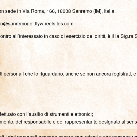
 con sede in Via Roma, 166, 18038 Sanremo (IM), Italia,
: info@sanremogef.flywheelsites.com
ntro all’interessato in caso di esercizio dei diritti, è il la Sig.r
i personali che lo riguardano, anche se non ancora registrati, e 
ettuato con l’ausilio di strumenti elettronici;
rattamento, del responsabile e del rappresentante designato ai sens
 quali i dati personali possono essere comunicati o che possono 