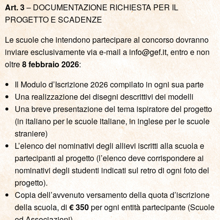
Art. 3
– DOCUMENTAZIONE RICHIESTA PER IL
PROGETTO E SCADENZE
Le scuole che intendono partecipare al concorso dovranno
inviare esclusivamente via e-mail a
info@gef.it
, entro e non
oltre
8 febbraio 2026
:
Il Modulo d’Iscrizione 2026 compilato in ogni sua parte
Una realizzazione dei disegni descrittivi dei modelli
Una breve presentazione del tema ispiratore del progetto
(in italiano per le scuole italiane, in inglese per le scuole
straniere)
L’elenco dei nominativi degli allievi iscritti alla scuola e
partecipanti al progetto (l’elenco deve corrispondere ai
nominativi degli studenti indicati sul retro di ogni foto del
progetto).
Copia dell’avvenuto versamento della quota d’iscrizione
della scuola, di
€ 350
per ogni entità partecipante (Scuole
od Associazioni)