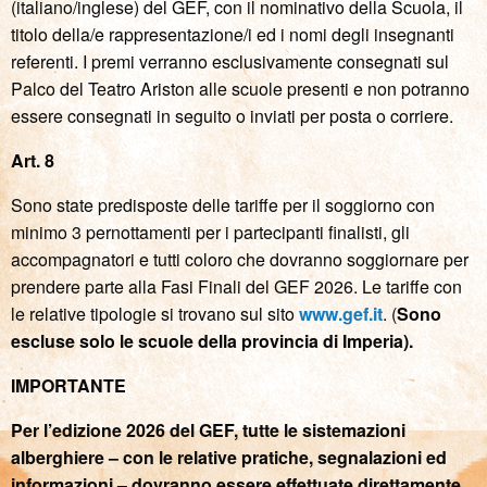
(italiano/inglese) del GEF, con il nominativo della Scuola, il
titolo della/e rappresentazione/i ed i nomi degli insegnanti
referenti. I premi verranno esclusivamente consegnati sul
Palco del Teatro Ariston alle scuole presenti e non potranno
essere consegnati in seguito o inviati per posta o corriere.
Art. 8
Sono state predisposte delle tariffe per il soggiorno con
minimo 3 pernottamenti per i partecipanti finalisti, gli
accompagnatori e tutti coloro che dovranno soggiornare per
prendere parte alla Fasi Finali del GEF 2026. Le tariffe con
le relative tipologie si trovano sul sito
www.gef.it
. (
Sono
escluse solo le scuole della provincia di Imperia).
IMPORTANTE
Per l’edizione 2026 del GEF, tutte le sistemazioni
alberghiere – con le relative pratiche, segnalazioni ed
informazioni – dovranno essere effettuate direttamente