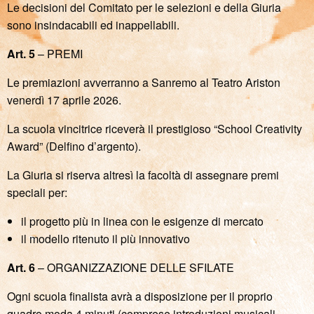
Le decisioni del Comitato per le selezioni e della Giuria
sono insindacabili ed inappellabili.
Art. 5
– PREMI
Le premiazioni avverranno a Sanremo al Teatro Ariston
venerdì 17 aprile 2026.
La scuola vincitrice riceverà il prestigioso “School Creativity
Award” (Delfino d’argento).
La Giuria si riserva altresì la facoltà di assegnare premi
speciali per:
il progetto più in linea con le esigenze di mercato
il modello ritenuto il più innovativo
Art. 6
– ORGANIZZAZIONE DELLE SFILATE
Ogni scuola finalista avrà a disposizione per il proprio
quadro moda 4 minuti (comprese introduzioni musicali,