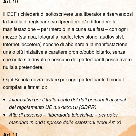
Art. 10
Il GEF richiederà di sottoscrivere una liberatoria riservandosi
la facoltà di registrare e/o riprendere e/o diffondere la
manifestazione – per intero o in alcune sue fasi – con ogni
mezzo (stampa, fotografia, radio, televisione, audiovisivi,
internet, eccetera) nonché di abbinare alla manifestazione
una o più iniziative a carattere promo/pubblicitario, senza
che nulla sia dovuto e nessuno dei partecipanti possa avere
nulla a pretendere.
Ogni Scuola dovrà inviare per ogni partecipante i moduli
compilati e firmati di:
Informativa per il trattamento dei dati personali ai sensi
del regolamento UE n.679/2016 (GDPR)
Atto di assenso – (liberatoria televisiva) – per poter
mandare in onda riprese delle esibizioni (vedi Art. 3)
Art. 11