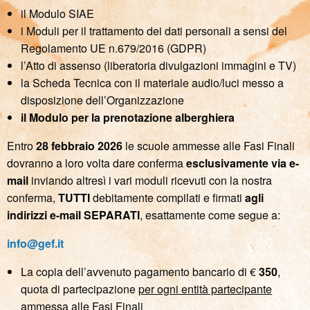
il Modulo SIAE
i Moduli per il trattamento dei dati personali a sensi del
Regolamento UE n.679/2016 (GDPR)
l’Atto di assenso (liberatoria divulgazioni immagini e TV)
la Scheda Tecnica con il materiale audio/luci messo a
disposizione dell’Organizzazione
il Modulo per la prenotazione alberghiera
Entro
28 febbraio 2026
le scuole ammesse alle Fasi Finali
dovranno a loro volta dare conferma
esclusivamente via e-
mail
inviando altresì i vari moduli ricevuti con la nostra
conferma,
TUTTI
debitamente compilati e firmati
agli
indirizzi e-mail SEPARATI
, esattamente come segue a:
info@gef.it
La copia dell’avvenuto pagamento bancario di €
350
,
quota di partecipazione
per ogni entità partecipante
ammessa alle Fasi Finali