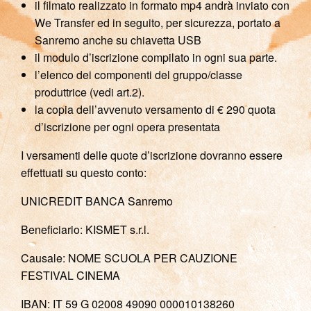
il filmato realizzato in formato mp4 andrà inviato con
We Transfer ed in seguito, per sicurezza, portato a
Sanremo anche su chiavetta USB
il modulo d’iscrizione compilato in ogni sua parte.
l’elenco dei componenti del gruppo/classe
produttrice (vedi art.2).
la copia dell’avvenuto versamento di € 290 quota
d’iscrizione per ogni opera presentata
I versamenti delle quote d’iscrizione dovranno essere
effettuati su questo conto:
UNICREDIT BANCA Sanremo
Beneficiario: KISMET s.r.l.
Causale: NOME SCUOLA PER CAUZIONE
FESTIVAL CINEMA
IBAN: IT 59 G 02008 49090 000010138260