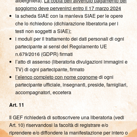
alberghiera).
La copia dell’avvenuto pagamento del
soggiorno deve pervenirci entro il 17 marzo 2024
la scheda SIAE con la manleva SIAE per le opere
che lo richiedono (dichiarazione liberatoria per i
testi non soggetti a SIAE);
i moduli per il trattamento dei dati personali di ogni
partecipante ai sensi del Regolamento UE
n.679/2016 (GDPR) firmati
l’atto di assenso (liberatoria divulgazioni immagini e
TV) di ogni partecipante, firmato
l’elenco completo con nome cognome
di ogni
partecipante ufficiale, insegnanti, preside, famigliari,
accompagnatori, eccetera
Art. 11
Il GEF richiederà di sottoscrivere una liberatoria (vedi
Art. 10) riservandosi la facoltà di registrare e/o
riprendere e/o diffondere la manifestazione per intero o