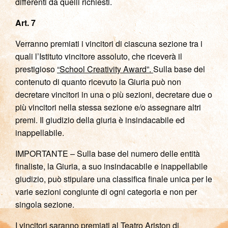
differenti da quelli richiesti.
Art. 7
Verranno premiati i vincitori di ciascuna sezione tra i
quali l’Istituto vincitore assoluto, che riceverà il
prestigioso
“School Creativity Award”.
Sulla base del
contenuto di quanto ricevuto la Giuria può non
decretare vincitori in una o più sezioni, decretare due o
più vincitori nella stessa sezione e/o assegnare altri
premi. Il giudizio della giuria è insindacabile ed
inappellabile.
IMPORTANTE – Sulla base del numero delle entità
finaliste, la Giuria, a suo insindacabile e inappellabile
giudizio, può stipulare una classifica finale unica per le
varie sezioni congiunte di ogni categoria e non per
singola sezione.
I vincitori saranno premiati al Teatro Ariston di