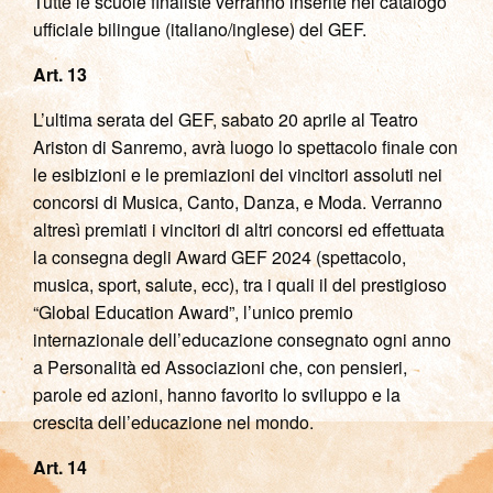
Tutte le scuole finaliste verranno inserite nel catalogo
ufficiale bilingue (italiano/inglese) del GEF.
Art. 13
L’ultima serata del GEF, sabato 20 aprile al Teatro
Ariston di Sanremo, avrà luogo lo spettacolo finale con
le esibizioni e le premiazioni dei vincitori assoluti nei
concorsi di Musica, Canto, Danza, e Moda. Verranno
altresì premiati i vincitori di altri concorsi ed effettuata
la consegna degli Award GEF 2024 (spettacolo,
musica, sport, salute, ecc), tra i quali il del prestigioso
“Global Education Award”, l’unico premio
internazionale dell’educazione consegnato ogni anno
a Personalità ed Associazioni che, con pensieri,
parole ed azioni, hanno favorito lo sviluppo e la
crescita dell’educazione nel mondo.
Art. 14